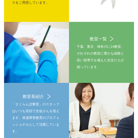
スをご用意しています。
教室一覧
千葉、東京、神奈川に14教室。
それぞれの教室に豊かな経験と
高い指導力を備えた先生たちが
揃っています。
教室長紹介
「さくらんぼ教室」のスタッフ
はいつも笑顔で生徒さんを迎え
ます。発達障害教育のプロフェ
ッショナルとして活躍していま
す。