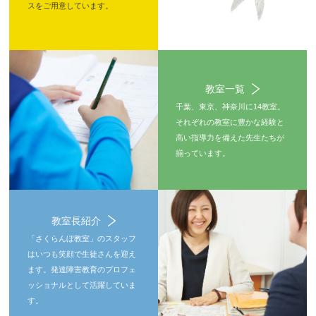
スをご用意しています。
教室一覧
千葉、東京、神奈川に14教室。
それぞれの教室に豊かな経験と
高い指導力を備えた先生たちが
揃っています。
教室長紹介
「さくらんぼ教室」のスタッフ
はいつも笑顔で生徒さんを迎え
ます。発達障害教育のプロフェ
ッショナルとして活躍していま
す。