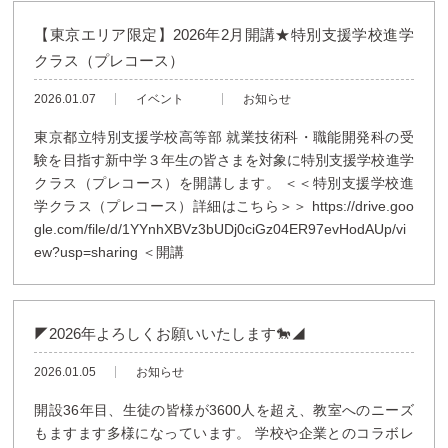
【東京エリア限定】2026年2月開講★特別支援学校進学
クラス（プレコース）
2026.01.07
イベント
お知らせ
東京都立特別支援学校高等部 就業技術科・職能開発科の受
験を目指す新中学３年生の皆さまを対象に特別支援学校進学
クラス（プレコース）を開講します。 ＜＜特別支援学校進
学クラス（プレコース）詳細はこちら＞＞ https://drive.goo
gle.com/file/d/1YYnhXBVz3bUDj0ciGz04ER97evHodAUp/vi
ew?usp=sharing ＜開講
◤2026年よろしくお願いいたします🐎◢
2026.01.05
お知らせ
開設36年目、生徒の皆様が3600人を超え、教室へのニーズ
もますます多様になっています。 学校や企業とのコラボレ