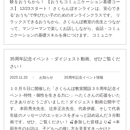
験をおうちから！ 【おうちコミュニケーション基礎コー
ス】 12/23スタート！ さくらんぼオンラインは、安心でき
る“おうち”で学びたい子のためのオンラインクラスです。 リ
ラックスできるおうちから、さくらんぼ教室の先生とつなが
って、マンツーマンで楽しくお話ししながら、会話・コミュ
ニケーションの基礎スキルを身につけます。 コミュニケ
35周年記念イベント・ダイジェスト動画、ぜひご覧くだ
さい！
2025.11.20
お知らせ
35周年記念イベント情報
１０月５日に開催した「さくらんぼ教室開設３５周年記念イ
ベント-特性・個性を生きる力に-」へたくさんの応援をいた
だきありがとうございました！ダイジェスト動画公開中で
す。 本田秀夫先生、辻井正次先生、代表伊庭、そして代表
生徒のメッセージのエッセンスをぎゅっと詰め込んだ３分動
画です。ぜひ、ご覧ください！ 🍒参加した皆様より🍒 ⭐️本
田先生のお話は、子どもへの接し方を見直すきっかけと