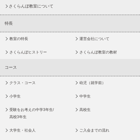
さくらんぼ教室について
特長
教室の特長
運営会社について
さくらんぼヒストリー
さくらんぼ教室の教材
コース
クラス・コース
幼児（就学前）
小学生
中学生
受験をお考えの中学3年生/
高校生
高校3年生
大学生・社会人
ご入会までの流れ