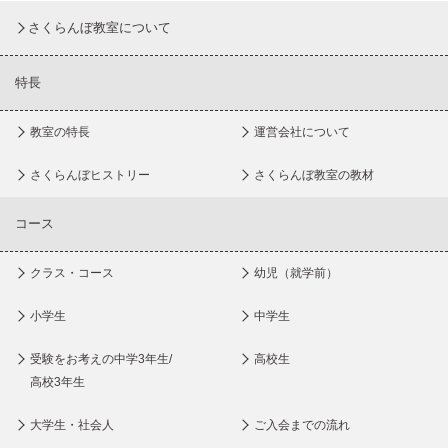
さくらんぼ教室について
特長
教室の特長
運営会社について
さくらんぼヒストリー
さくらんぼ教室の教材
コース
クラス・コース
幼児（就学前）
小学生
中学生
受験をお考えの中学3年生/
高校生
高校3年生
大学生・社会人
ご入会までの流れ