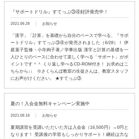
『サポートドリル』すてっぷ③④好評発売中！
2021.06.28
お知らせ
「漢字」「計算」を基礎から自分のペースで学べる、『サポ
ートドリル』すてっぷ③④が発売されました（6/28）！ 伊
庭葉子監修・小寺絢子著／学事出版 漢字と計算の基礎を一
人ひとりのペースに合わせて楽しく学べる「サポート」がポ
イントです＾＾ くり返し学べるCD-ROM付き！ お求めはこ
ちらから↓↓ ※さくらんぼ教室の生徒さんは、教室スタッフ
にお声がけください。 ★すてっぷ③
夏の！入会金無料キャンペーン実施中
2021.06.16
お知らせ
夏期講習を受講いただいた方は入会金（16,500円）→0円と
なります！ 受講後の学習もしっかりサポート！継続は力な