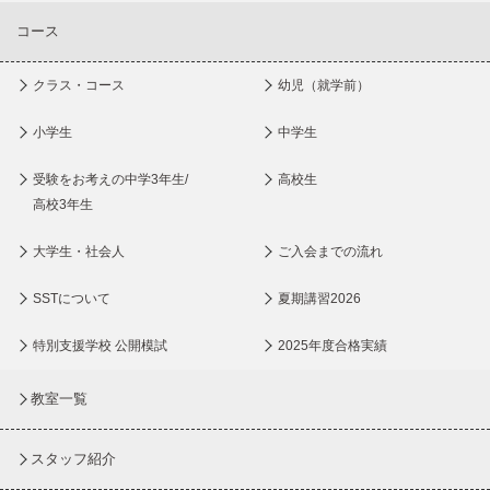
コース
クラス・コース
幼児（就学前）
小学生
中学生
受験をお考えの中学3年生/
高校生
高校3年生
大学生・社会人
ご入会までの流れ
SSTについて
夏期講習2026
特別支援学校 公開模試
2025年度合格実績
教室一覧
スタッフ紹介