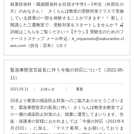
就業技術科・職能開発科を目指す中学1～3年生（外部生の
方）のみなさん！ さくらんぼ教室の受験対策クラスで実施
している授業の一部を体験することができます＾＾ 新しく
開講した三鷹教室で、受験対策をスタートしませんか？ 🍒
詳細はこちらをご覧ください⇒【チラシ】受験生のためのフ
ァーストステップ メール申込：k_miyamoto@sakuranbo-cl
ass.com（担当：宮本） □タイ
緊急事態宣言延長に伴う今後の対応について（2021-05-
11）
2021.05.11
お知らせ
重要
日頃より教室の感染防止対策へのご協力ありがとうございま
す。緊急事態宣言の延長に伴い、さくらんぼ教室全教室でよ
り一層の感染防止対策の上、慎重に運営してまいります。生
徒・保護者の皆様におかれましては「今後の対応（2021年4
月23日）」に加え、「マスク着用」をお願いしておりま