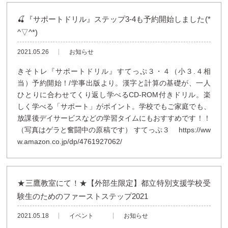
🍒『サポートドリル』ステップ3-4も予約開始しました(*
^▽^*)
2021.05.26
お知らせ
きそトレ『サポートドリル』すてっぷ３・４（小３.４相
当）予約開始！/学事出版より。漢字と計算の基礎が、一人
ひとりに合わせてくり返し学べるCD-ROM付きドリル。楽
しく学べる「サポート」がポイント。学校でもご家庭でも、
放課後デイサービスなどの学習タイムにもおすすめです！！
（写真はゲラと奮闘中の原稿です） すてっぷ３ https://ww
w.amazon.co.jp/dp/4761927062/
★三鷹教室にて！★【外部生限定】都立特別支援学校受
験生のためのファーストステップ2021
2021.05.18
イベント
お知らせ