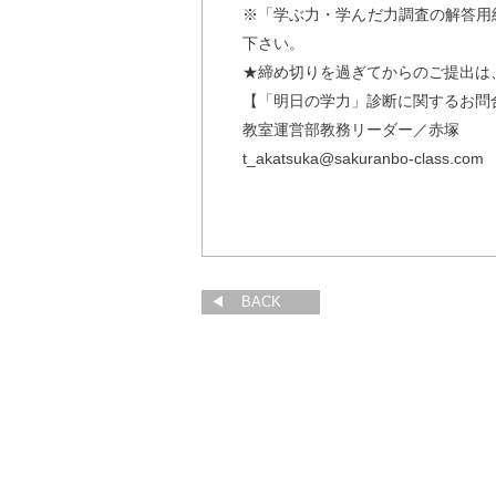
※「学ぶ力・学んだ力調査の解答用
下さい。
★締め切りを過ぎてからのご提出は
【「明日の学力」診断に関するお問
教室運営部教務リーダー／赤塚
t_akatsuka@sakuranbo-class.com
BACK