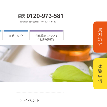
資
料
在籍生紹介
発達障害について
請
(神経発達症）
求
体
験
学
習
イベント