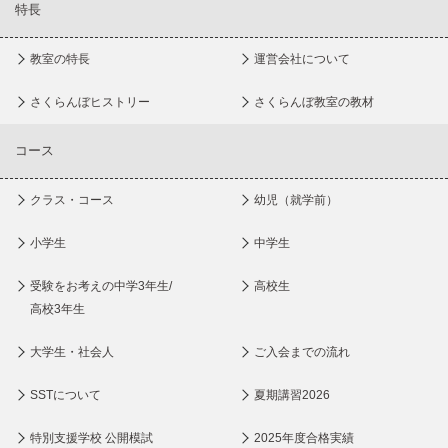
特長
教室の特長
運営会社について
さくらんぼヒストリー
さくらんぼ教室の教材
コース
クラス・コース
幼児（就学前）
小学生
中学生
受験をお考えの中学3年生/
高校生
高校3年生
大学生・社会人
ご入会までの流れ
SSTについて
夏期講習2026
特別支援学校 公開模試
2025年度合格実績