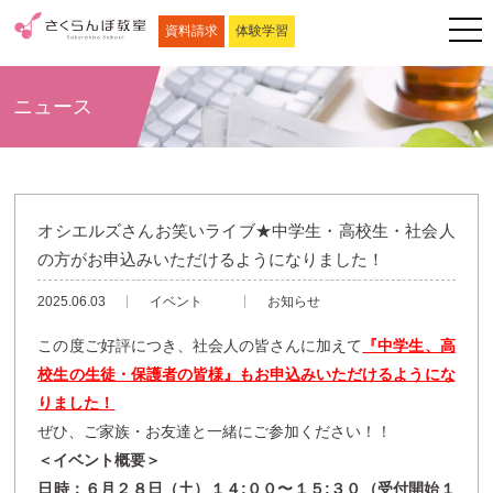
資料請求
体験学習
ニュース
オシエルズさんお笑いライブ★中学生・高校生・社会人
の方がお申込みいただけるようになりました！
2025.06.03
イベント
お知らせ
この度ご好評につき、社会人の皆さんに加えて
『中学生、高
校生の生徒・保護者の皆様』もお申込みいただけるようにな
りました！
ぜひ、ご家族・お友達と一緒にご参加ください！！
＜イベント概要＞
日時：６月２８日（土）１４:００〜１５:３０（受付開始１