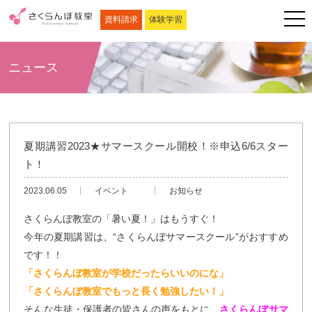
資料請求
体験学習
ニュース
夏期講習2023★サマースクール開校！※申込6/6スター
ト！
2023.06.05
イベント
お知らせ
さくらんぼ教室の「暑い夏！」はもうすぐ！
今年の夏期講習は、“さくらんぼサマースクール”がおすすめ
です！！
「さくらんぼ教室が学校だったらいいのにな」
「さくらんぼ教室でもっと長く勉強したい！」
そんな生徒・保護者の皆さんの声をもとに、
さくらんぼサマ