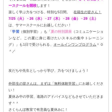
ースクールを開校
します！
楽しく学ぶ力をつける、特別な5日間。
在籍生の皆さん！
7/25（火）・26（水）・27（木）・28（金）・29（土）
は、サマースクールにお越しください！
「
学習
（個別学習）」も「
夏の特別講座
（コミュニケーショ
ンなど、この夏に身に着けたいスキルの集中トレーニン
グ）」も1日で受けられる、
オールインワンプログラム
＾０
＾／
友だちや先生としっかり学び、力をつけましょう！
外部生の皆さんは、まずは「無料体験学習」
にお越しくださ
い！
夏休み中の学習、進路のアドバイスなどもさせていただきま
す＾＾
さくらんぼ教室で有意義な夏休みに！