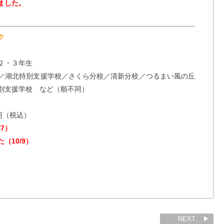
ました。
ク
２・３年生
／湖北特別支援学校／さくら分校／清新分校／つるまい風の丘
別支援学校 など（順不同）
0円（税込）
7）
（10/9）
NEXT