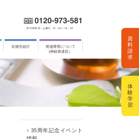
資
料
在籍生紹介
発達障害について
請
(神経発達症）
求
体
験
学
習
35周年記念イベント
情報