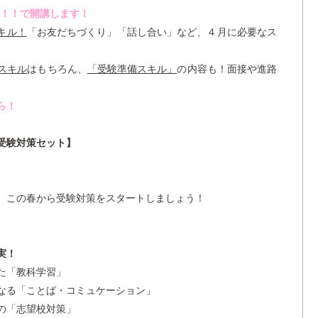
s！！で開講します！
キル！
「お友だちづくり」「話し合い」など、４月に必要なス
スキル
はもちろん、
「受験準備スキル」
の内容も！面接や進路
ら！
受験対策セット】
、この春から受験対策をスタートしましょう！
実！
た「教科学習」
なる「ことば・コミュケーション」
の「志望校対策」