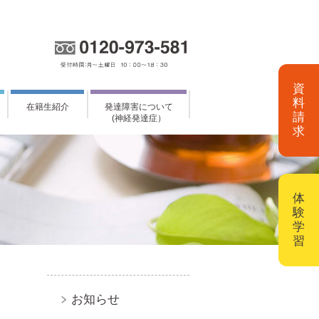
資
料
在籍生紹介
発達障害について
請
(神経発達症）
求
体
験
学
習
お知らせ