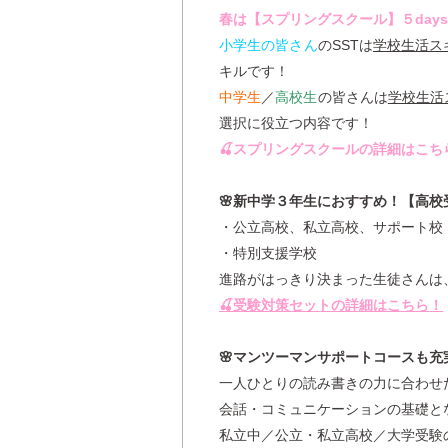
春は【スプリングスクール】５day
小学生の皆さん
のSSTは
学校生活ス
キルです！
中学生
／
高校生
の皆さんは
学校生活
選択に役立つ内容です！
🍒スプリングスクールの詳細はこち
🌸新中学３年生におすすめ！【高校
・公立高校、私立高校、サポート校
・特別支援学校
進路がはっきり決まった生徒さんは
🍒受験対策セットの詳細はこちら！
🌸マンツーマンサポートコースも充
一人ひとりの読み書きの力に合わせ
会話・コミュニケーションの基礎と
私立中／公立・私立高校／大学受験