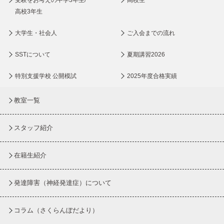
受験をお考えの中学3年生/
高校生
高校3年生
大学生・社会人
ご入会までの流れ
SSTについて
夏期講習2026
特別支援学校 公開模試
2025年度合格実績
教室一覧
スタッフ紹介
在籍生紹介
発達障害（神経発達症）について
コラム
（さくらんぼだより）