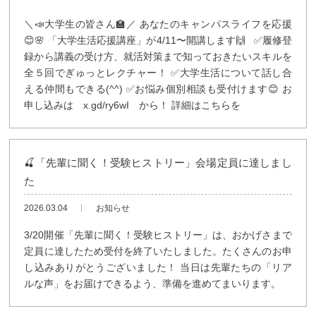
＼📣大学生の皆さん🏫／ あなたのキャンパスライフを応援
😊🌸 「大学生活応援講座」が4/11〜開講します🙌 ✅履修登
録から講義の受け方、就活対策まで知っておきたいスキルを
全５回でぎゅっとレクチャー！ ✅大学生活について話し合
える仲間もできる(^^) ✅お悩み個別相談も受付けます😊 お
申し込みは x.gd/ry6wI から！ 詳細はこちらを
🍒「先輩に聞く！受験ヒストリー」会場定員に達しまし
た
2026.03.04
お知らせ
3/20開催「先輩に聞く！受験ヒストリー」は、おかげさまで
定員に達したため受付を終了いたしました。たくさんのお申
し込みありがとうございました！ 当日は先輩たちの「リア
ルな声」をお届けできるよう、準備を進めてまいります。