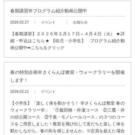
春期講習🌸プログラム紹介動画公開中
2026.02.27
イベント
お知らせ
【春期講習】２０２６年３月１７日～４月４日（火） ★詳
細・申込はこちら★ 【幼児・小学生】 プログラム紹介動
画公開中➡こちらをクリック
春の特別企画🌸さくらんぼ教室・ウォークラリーを開催
します！
2026.02.21
イベント
【小学生】「楽しく体を動かそう！ 🌸さくらんぼ教室 春の
ウォークラリー🌸」 「①飯田橋・外濠コース ②三鷹・井
の頭公園コース ③千葉・モノレールコース」の３つのコー
スをご用意しました！教室を飛び出して友だちと楽しく体を
動かしながら、春の街を感じませんか。※定員を超えた場合