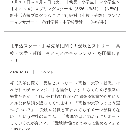
３月１７日～４月４日（火） 【幼児・小学生】 ＜小学生＞
【オススメ】スプリングスクール（3/26～3/31） 【NEW】
新生活応援プログラム ここだけ絶対（小数・分数） マンツ
ーマンサポート（教科学習・中学校受験） 【中学生】
【申込スタート】🍒先輩に聞く！受験ヒストリー ～高
校・大学・就職、それぞれのチャレンジ～ を開催しま
す！
2026.02.03
イベント
🍒【先輩に聞く！受験ヒストリー ～高校・大学・就職、そ
れぞれのチャレンジ～】を開催します！ さくらんぼ教室の
先輩たちが、これから目標に向かって頑張る後輩のためにリ
アルな体験談を語ってくれます！ 「高校や大学ってどう選
べばいい？」「受験や就職と言われてもイメージが持てな
い」という生徒の皆さん、 「家庭ではどのようにサポート
していくのが良い？」「受験情報はどうやって集める？」と
お悩みの保