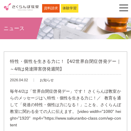
資料請求
体験学習
ニュース
特性・個性を生きる力に！【4/2世界自閉症啓発デー｜
～4/8は発達障害啓発週間】
2026.04.02
お知らせ
毎年4/2は「世界自閉症啓発デー」です！ さくらんぼ教室か
らのメッセージは＼特性・個性を生きる力に！／ 教育を通
して「発達の特性・個性は力になる！」ことを、さくらんぼ
教室に関わる全ての人に伝えます。 [video width="1080" hei
ght="1920" mp4="https://www.sakuranbo-class.com/wp-con
tent