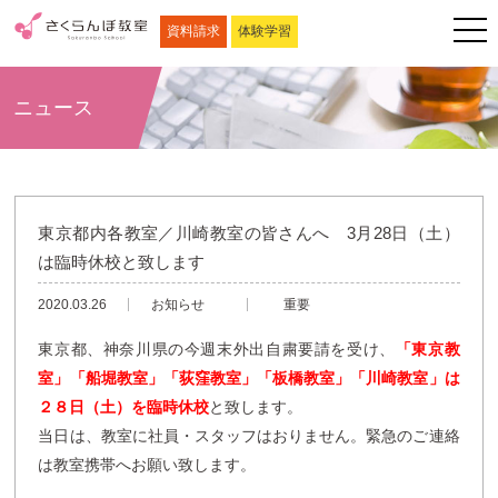
資料請求
体験学習
ニュース
東京都内各教室／川崎教室の皆さんへ 3月28日（土）
は臨時休校と致します
2020.03.26
お知らせ
重要
東京都、神奈川県の今週末外出自粛要請を受け、
「東京教
室」「船堀教室」「荻窪教室」「板橋教室」「川崎教室」は
２８日（土）を臨時休校
と致します。
当日は、教室に社員・スタッフはおりません。緊急のご連絡
は教室携帯へお願い致します。