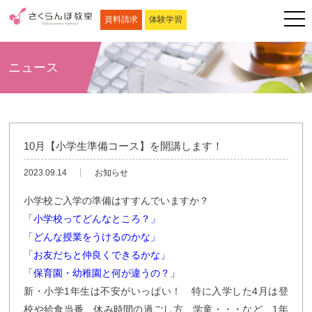
資料請求
体験学習
ニュース
10月【小学生準備コース】を開講します！
2023.09.14
お知らせ
小学校ご入学の準備はすすんでいますか？
「小学校ってどんなところ？」
「どんな授業をうけるのかな」
「お友だちと仲良くできるかな」
「保育園・幼稚園と何が違うの？」
新・小学1年生は不安がいっぱい！ 特に入学した4月は登
校や給食当番、休み時間の過ごし方、学童・・・など、1年