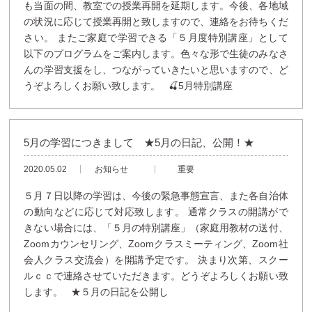
も当面の間、教室での授業再開を延期します。今後、各地域
の状況に応じて授業再開と致しますので、連絡をお待ちくだ
さい。 またご家庭で学習できる「５月度特別講座」として
以下のプログラムをご案内します。色々な形で生徒のみなさ
んの学習支援をし、つながっていきたいと思いますので、ど
うぞよろしくお願い致します。 🍒5月特別講座
5月の学習につきまして ★5月の日記、公開！★
2020.05.02
お知らせ
重要
５月７日以降の学習は、今後の緊急事態宣言、また各自治体
の動向などに応じて対応致します。 通常クラスの開講がで
きない場合には、「５月の特別講座」（家庭用教材の送付、
Zoomカウンセリング、Zoomクラスミーティング、Zoom社
会人クラス交流会）を開講予定です。 決まり次第、スクー
ルｃｃで連絡させていただきます。どうぞよろしくお願い致
します。 ★５月の日記を公開し