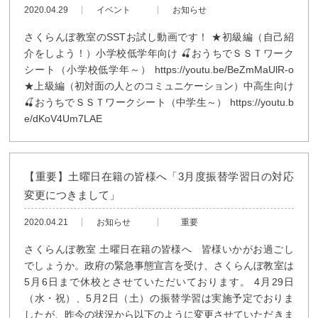
2020.04.29
イベント
お知らせ
さくらんぼ教室のSSTお試し動画です！ ★初級編（自己紹
介をしよう！）小学校低学年向け 🍒おうちでＳＳＴワーク
シート（小学校低学年～） https://youtu.be/BeZmMaUlR-o
★上級編（初対面の人とのコミュニケーション）中高生向け
🍒おうちでＳＳＴワークシート（中学生～） https://youtu.b
e/dKoV4Um7LAE
【重要】土曜日在籍の皆様へ「3月度振替学習日の対応
変更につきまして」
2020.04.21
お知らせ
重要
さくらんぼ教室 土曜日在籍の皆様へ 皆様いかがお過ごし
でしょうか。政府の緊急事態宣言を受け、さくらんぼ教室は
5月6日まで休校とさせていただいております。 4月29日
（水・祝）、5月2日（土）の振替学習は実施予定でおりま
したが、昨今の状況から以下のように変更させていただきま