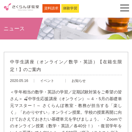
資料請求
体験学習
ニュース
中学生講座（オンライン／数学・英語）【在籍生限
定！】のご案内
2020.05.16
イベント
お知らせ
＜学年相当の数学・英語の学習／定期試験対策をご希望の皆
さん＞ 🍒中学生応援講座（オンライン）～４・5月の基礎単
元マスター！～ さくらんぼ教室・教務が担当する「楽し
く」「わかりやすい」オンライン授業。学校の授業再開に向
けておさえておきたい基礎単元を学びましょう。 ・Zoomで
のオンライン授業（数学・英語／各40分！） ・復習学年を