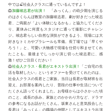
中では🍒社会人クラスに通っているんですよ！
🦁
加藤竣志君が出演！
「
みっくん」の幼少期を演じる
のはさくらんぼ教室の加藤竣志君。劇が好きだった竣志
君、ご両親が「よい体験になるかも」と協力してくださ
り、夏休みに何度もスタジオに通って撮影にチャレン
ジ。竣志君らしい自然な演技ができるよう、現場には大
好きなトミカやプラレールも常備。長丁場では「早くや
ろう！」と、可愛い大物感で現場を仕切り和ませてくれ
たことも。最後までしっかり演じ切った竣志君に、感
激！ぜひご注目ください！
🦁
社会人クラス・長君がエキストラ出演！
「ご自宅の生
活を取材したい」というオファーを受けてくれたのは、
社会人クラスの長君とご家族。当日は長君が取材班を出
迎え、お部屋を案内したり、普段の仕事や生活について
たくさん語ってくれました。お母様からは小さかった頃
のこと、成長の歩み、家族とのかかわり方など、ドラマ
の参考になるお話がたくさん。坂東さんと意気投合した
長君は「みっくん」の職場の仲間としてエキストラ出演