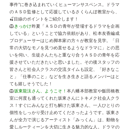
事件”に巻き込まれていくヒューマンサスペンス。ドラマ
のＡＳＤ監修として応援しているさくらんぼ教室から、
🍒目線のポイントをご紹介します！
🦁
きっかけ
昨夏「ＡＳＤの青年が登場するドラマを企画
している」ということで協力依頼があり、松本友香編成
プロデューサーはじめ脚本家の方々が教室を見学。「日
常の大切なモノを見つめ直せるようなドラマに」との思
いを伺い、生徒さんたちと重なり合うＡＳＤの青年を応
援させていただきたいと思いました。その後スタッフの
皆さんと社会人クラスの交流タイムも設定、「好きなこ
と」「仕事のこと」などを生き生きと語るメンバーはと
ても嬉しそうでした！
🦁
坂東龍汰さん、ようこそ！
本八幡本部教室や飯田橋教
室に何度も通ってくれた坂東さんにトキメク社会人クラ
ス！すぐにみんなと打ち解けた坂東さん、一人ひとりの
個性をしっかり受け止めてくださったようです。坂東さ
んが全力で演じるアーティスト「みっくん」は、動物を
愛しルーティーンを大切に生きる魅力的な人。ドラマの