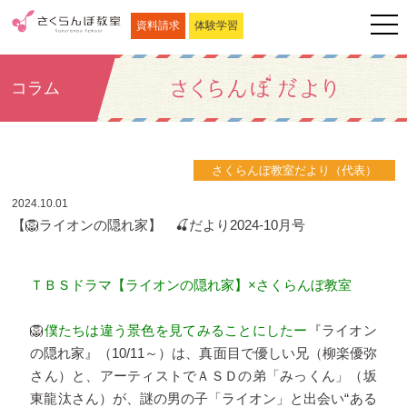
資料請求
体験学習
コラム
さくらんぼ教室だより（代表）
2024.10.01
【🦁ライオンの隠れ家】 🍒だより2024-10月号
ＴＢＳドラマ【ライオンの隠れ家】×さくらんぼ教室
🦁
僕たちは違う景色を見てみることにした
ー
『ライオン
の隠れ家』（10/11～）は、真面目で優しい兄（柳楽優弥
さん）と、アーティストでＡＳＤの弟「みっくん」（坂
東龍汰さん）が、謎の男の子「ライオン」と出会い“ある