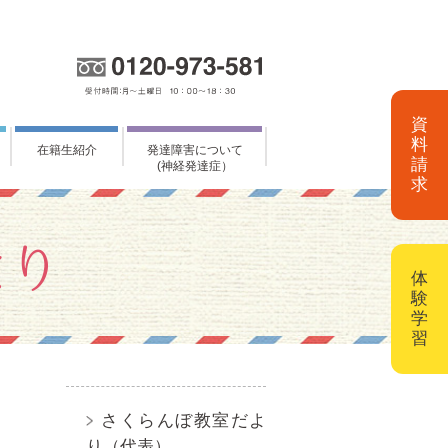
資
料
在籍生紹介
発達障害について
請
(神経発達症）
求
体
験
学
習
さくらんぼ教室だよ
り（代表）