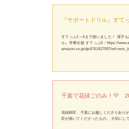
『サポートドリル』すてっぷ
すてっぷ1～6まで揃いました！ 漢字も
ル』学事出版 すてっぷ5：https://www.amazo
amazon.co.jp/dp/4761927097/ref=emc_b
千葉で花緑ごのみ！💛 20
花緑師匠、千葉にお越しくださりありがとう
匠が描いてくださったもの。 大切にしてい