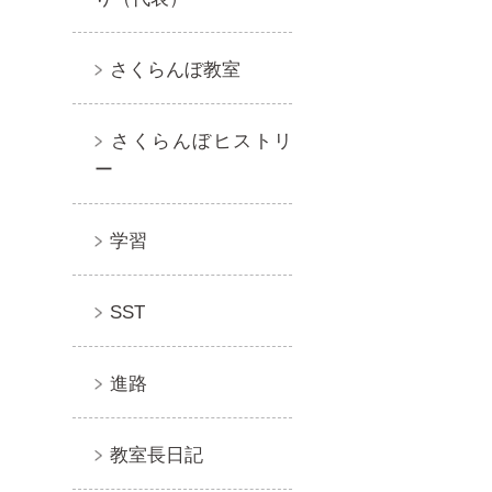
さくらんぼ教室
さくらんぼヒストリ
ー
学習
SST
進路
教室長日記