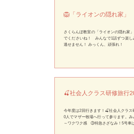
🦁「ライオンの隠れ家」
さくらんぼ教室の「ライオンの隠れ家」監
でくださいね！ みんなで1話ずつ楽し
逃せません！ みっくん、頑張れ！
🍒社会人クラス研修旅行2
今年度は2回行きます！🍒社会人クラス
0人でマザー牧場へ行って参ります。み
～ワクワク感 ③特急さざなみ！5号車は