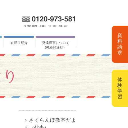
資
料
在籍生紹介
発達障害について
請
(神経発達症）
求
体
験
学
習
さくらんぼ教室だよ
り（代表）