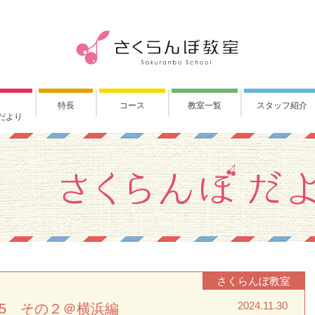
特長
コース
教室一覧
スタッフ紹介
だより
さくらんぼ教室
2024.11.30
25 その２＠横浜編