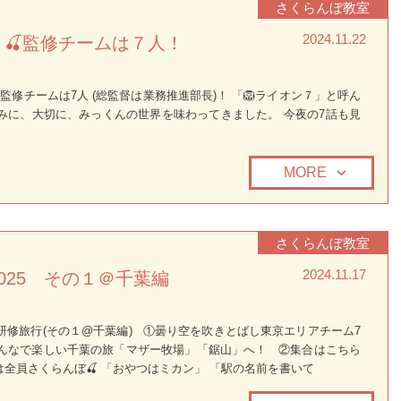
さくらんぼ教室
2024.11.22
 🍒監修チームは７人！
修チームは7人 (総監督は業務推進部長)！ 「🦁ライオン７」と呼ん
みに、大切に、みっくんの世界を味わってきました。 今夜の7話も見
MORE
さくらんぼ教室
2024.11.17
025 その１＠千葉編
研修旅行(その１@千葉編) ①曇り空を吹きとばし東京エリアチーム7
んなで楽しい千葉の旅「マザー牧場」「鋸山」へ！ ②集合はこちら
全員さくらんぼ🍒 「おやつはミカン」 「駅の名前を書いて