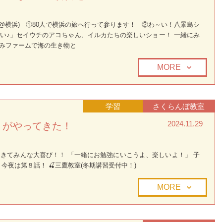
(@横浜) ①80人で横浜の旅へ行って参ります！ ②わ～い！八景島シ
い♪」セイウチのアコちゃん、イルカたちの楽しいショー！ 一緒にみ
みファームで海の生き物と
MORE
学習
さくらんぼ教室
2024.11.29
」がやってきた！
きてみんな大喜び！！ 「一緒にお勉強にいこうよ、楽しいよ！」 子
今夜は第８話！ 🍒三鷹教室(冬期講習受付中！)
MORE