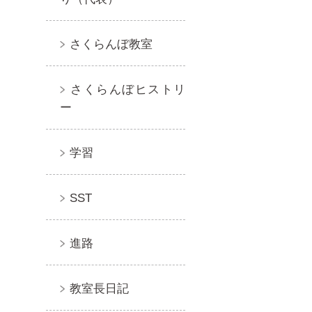
さくらんぼ教室
さくらんぼヒストリ
ー
学習
SST
進路
教室長日記