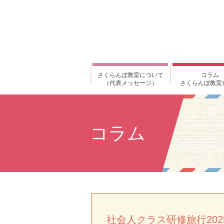
さくらんぼ教室について
コラム
（代表メッセージ）
さくらんぼ教室
コラム
社会人クラス研修旅行20