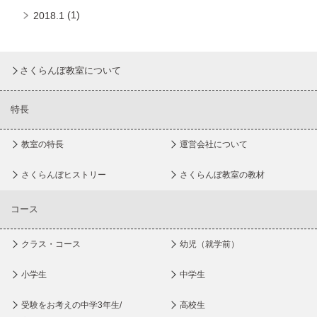
(1)
2018.1
さくらんぼ教室について
特長
教室の特長
運営会社について
さくらんぼヒストリー
さくらんぼ教室の教材
コース
クラス・コース
幼児（就学前）
小学生
中学生
受験をお考えの中学3年生/
高校生