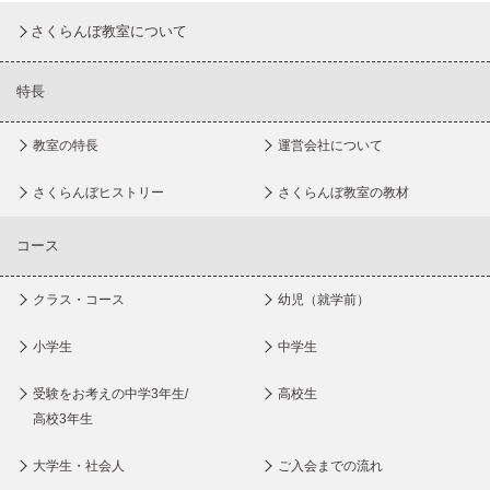
さくらんぼ教室について
特長
教室の特長
運営会社について
さくらんぼヒストリー
さくらんぼ教室の教材
コース
クラス・コース
幼児（就学前）
小学生
中学生
受験をお考えの中学3年生/
高校生
高校3年生
大学生・社会人
ご入会までの流れ