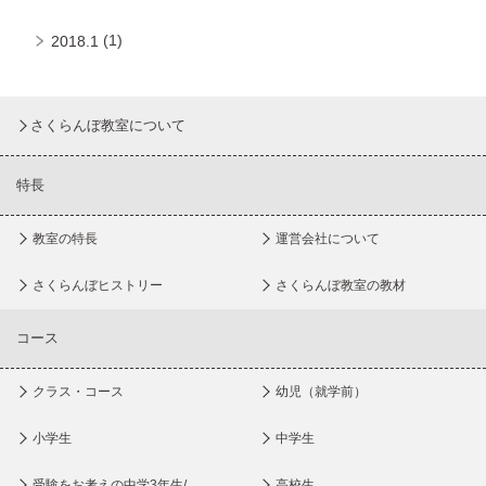
(1)
2018.1
さくらんぼ教室について
特長
教室の特長
運営会社について
さくらんぼヒストリー
さくらんぼ教室の教材
コース
クラス・コース
幼児（就学前）
小学生
中学生
受験をお考えの中学3年生/
高校生