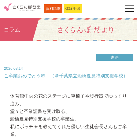
資料請求
体験学習
コラム
進路
2026.03.14
ご卒業おめでとう🌸 （＠千葉県立船橋夏見特別支援学校）
体育館中央の花のステージに車椅子や歩行器でゆっくり
進み、
堂々と卒業証書を受け取る、
船橋夏見特別支援学校の卒業生。
私にボッチャを教えてくれた優しい生徒会長さんもご卒
業。