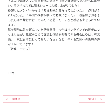
トルコではオスマン帝国時代の遺跡と可愛い野良猫ちゃんたちに出会
い、ラスベガスでは噴水ショーに大盛り上がりでした！
参加したメンバーからは「野性動物が見られてよかった」「夕日がき
れいだった」「各国の挨拶が学べて勉強になった」「感染症がおさま
ったら海外旅行に行ってみたいと思った！」など感想も寄せられてい
ます。
毎年現地に足を運んでいた研修旅行、今年はオンラインでの開催にな
りましたが、教室をこえて交流し体験を共有できる機会はやはり有意
義。「次は台湾に行ってみたいなぁ」など、早くも次回への期待の声
が上がっています！
【教務 こでら】
+3件
BACK
NEXT