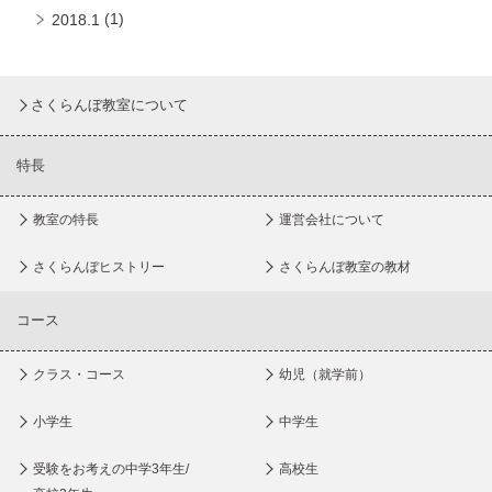
(1)
2018.1
さくらんぼ教室について
特長
教室の特長
運営会社について
さくらんぼヒストリー
さくらんぼ教室の教材
コース
クラス・コース
幼児（就学前）
小学生
中学生
受験をお考えの中学3年生/
高校生