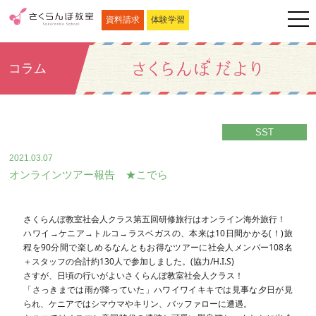
資料請求
体験学習
コラム
SST
2021.03.07
オンラインツアー報告 ★こでら
さくらんぼ教室社会人クラス第五回研修旅行はオンライン海外旅行！
ハワイ→ケニア→トルコ→ラスベガスの、本来は10日間かかる(！)旅
程を90分間で楽しめるなんともお得なツアーに社会人メンバー108名
＋スタッフの合計約130人で参加しました。(協力/H.I.S)
さすが、日頃の行いがよいさくらんぼ教室社会人クラス！
「さっきまでは雨が降っていた」ハワイワイキキでは見事な夕日が見
られ、ケニアではシマウマやキリン、バッファローに遭遇。