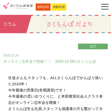
資料請求
体験学習
コラム
SST
2020.12.26
オンライン忘年会で乾杯！！ 2020-12-26のさくらんぼ
生徒さんもスタッフも、ALL
さくらんぼ
でがんばり抜い
た2020年！
今年最後の営業日(冬期講習)です
！
今年最後の思い出づくりに、と本部教室社会人クラス有
志がオンライン忘年会を開催！
さくらんぼ生も社員.スタッフも保護者の方も繋がって今