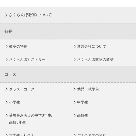
さくらんぼ教室について
特長
教室の特長
運営会社について
さくらんぼヒストリー
さくらんぼ教室の教材
コース
クラス・コース
幼児（就学前）
小学生
中学生
受験をお考えの中学3年生/
高校生
高校3年生
大学生・社会人
ご入会までの流れ