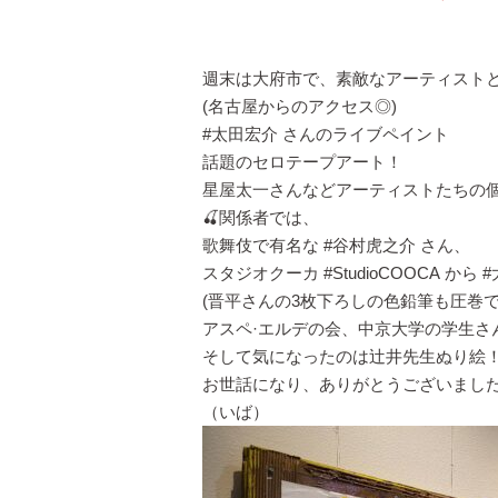
週末は大府市で、素敵なアーティスト
(名古屋からのアクセス◎)
#太田宏介
さんのライブペイント
話題のセロテープアート！
星屋太一さんなどアーティストたちの
🍒関係者では、
歌舞伎で有名な
#谷村虎之介
さん、
スタジオクーカ
#StudioCOOCA
から
#
(晋平さんの3枚下ろしの色鉛筆も圧巻で
アスペ·エルデの会、中京大学の学生さ
そして気になったのは辻井先生ぬり絵
お世話になり、ありがとうございまし
（いば）