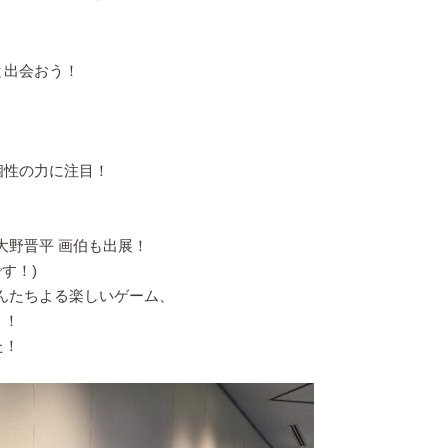
と出会おう！
個性の力に注目！
大野晋平
画伯も出展！
す！)
んたちよる楽しいゲーム、
！！
た！