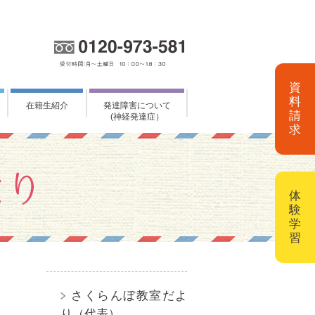
資
料
在籍生紹介
発達障害について
請
(神経発達症）
求
体
験
学
習
さくらんぼ教室だよ
り（代表）