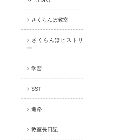
さくらんぼ教室
さくらんぼヒストリ
ー
学習
SST
進路
教室長日記