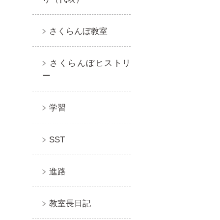
さくらんぼ教室
さくらんぼヒストリ
ー
学習
SST
進路
教室長日記