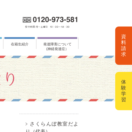
資
料
在籍生紹介
発達障害について
請
(神経発達症）
求
体
験
学
習
さくらんぼ教室だよ
り（代表）