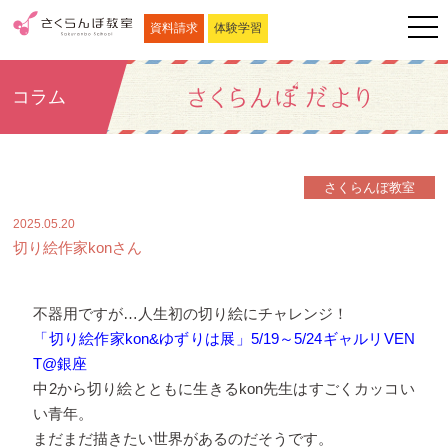
資料請求
体験学習
コラム
さくらんぼ教室
2025.05.20
切り絵作家konさん
不器用ですが…人生初の切り絵にチャレンジ！
「切り絵作家kon&ゆずりは展」5/19～5/24ギャルリVEN
T@銀座
中2から切り絵とともに生きるkon先生はすごくカッコい
い青年。
まだまだ描きたい世界があるのだそうです。