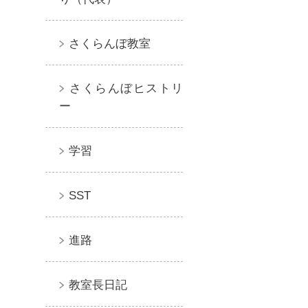
さくらんぼ教室
さくらんぼヒストリ
ー
学習
SST
進路
教室長日記