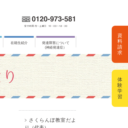
資
料
在籍生紹介
発達障害について
請
(神経発達症）
求
体
験
学
習
さくらんぼ教室だよ
り（代表）