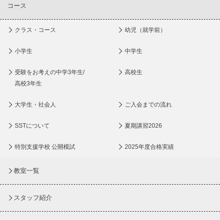
コース
クラス・コース
幼児（就学前）
小学生
中学生
受験をお考えの中学3年生/
高校生
高校3年生
大学生・社会人
ご入会までの流れ
SSTについて
夏期講習2026
特別支援学校 公開模試
2025年度合格実績
教室一覧
スタッフ紹介