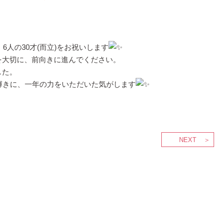
6人の30才(而立)をお祝いします
を大切に、前向きに進んでください。
した。
輝きに、一年の力をいただいた気がします
NEXT