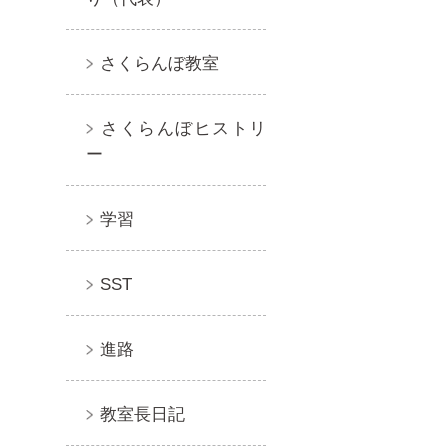
さくらんぼ教室
さくらんぼヒストリ
ー
学習
SST
進路
教室長日記