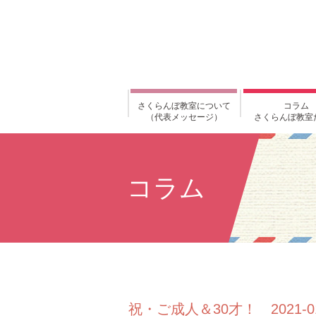
さくらんぼ教室について
コラム
（代表メッセージ）
さくらんぼ教室
コラム
祝・ご成人＆30才！ 2021-