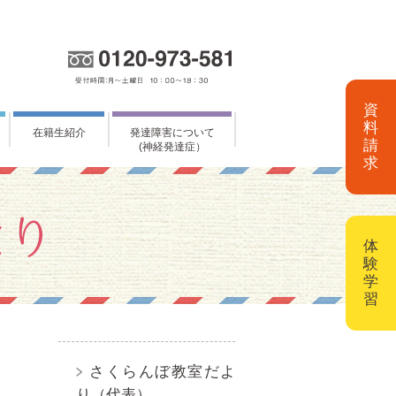
資
料
在籍生紹介
発達障害について
請
(神経発達症）
求
体
験
学
習
さくらんぼ教室だよ
り（代表）