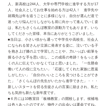
人、新高校は244人、大学や専門学校に進学する方が17
人、社会人としてお仕事を始める方は42人！ 進学先や
就職先は年を追うごとに多様になり、自分が選んだ道で
迷ったり悩んだりしながらも前に向かって進んでいく姿
は、私たちさくらんぼ教室の原動力でもあります。いら
してくださった皆様、本当にありがとうございました。
■当日は、小さい頃から通って中学生や高校生、社会人
になられる皆さんが立派に発表する姿に、泣いている子
を抱き上げ膝の上で学習したことや、力いっぱい鉛筆を
握る小さな手を思い出し、この成長の奇跡！をもっと多
くの人に伝えていかなくてはと思いました。「一生懸命
働いて人の役に立ちたい」「応援してくれた家族に恩返
しがしたい」「自分のいいところを見つけることができ
た」「さくらんぼの先生がいたから進学できた」・・・
新しいスタートを切る生徒さんの言葉に励まされ、私た
ちも気持ち新たな新年度です。
■６月には10教室目「板橋教室」の開校します。候補地
は色々あったのですが、物件との出会いは運命ですね。