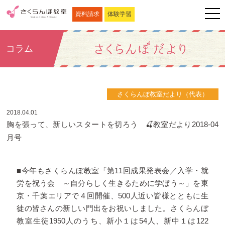
資料請求
体験学習
コラム
さくらんぼ教室だより（代表）
2018.04.01
胸を張って、新しいスタートを切ろう 🍒教室だより2018-04
月号
■今年もさくらんぼ教室「第11回成果発表会／入学・就
労を祝う会 ～自分らしく生きるために学ぼう～」を東
京・千葉エリアで４回開催、500人近い皆様とともに生
徒の皆さんの新しい門出をお祝いしました。さくらんぼ
教室生徒1950人のうち、新小１は54人、新中１は122