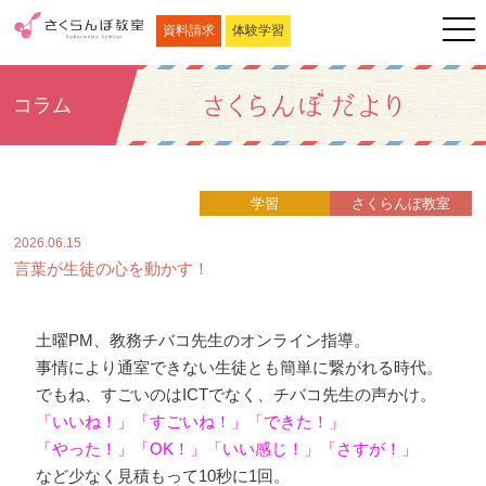
資料請求
体験学習
コラム
学習
さくらんぼ教室
2026.06.15
言葉が生徒の心を動かす！
土曜PM、教務チバコ先生のオンライン指導。
事情により通室できない生徒とも簡単に繋がれる時代。
でもね、すごいのはICTでなく、チバコ先生の声かけ。
「
いいね！」「すごいね！」「できた！」
「やった！」「OK！」「いい感じ！」「さすが！」
など少なく見積もって10秒に1回。