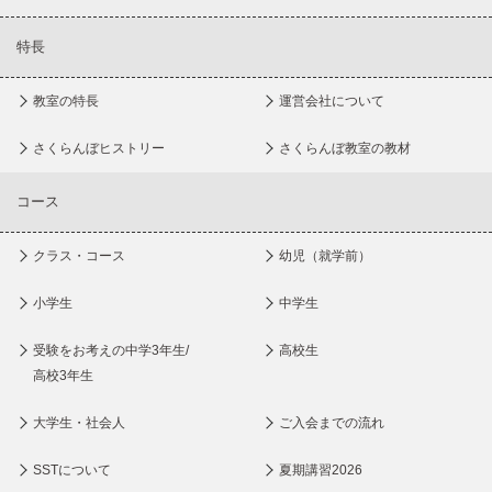
特長
教室の特長
運営会社について
さくらんぼヒストリー
さくらんぼ教室の教材
コース
クラス・コース
幼児（就学前）
小学生
中学生
受験をお考えの中学3年生/
高校生
高校3年生
大学生・社会人
ご入会までの流れ
SSTについて
夏期講習2026