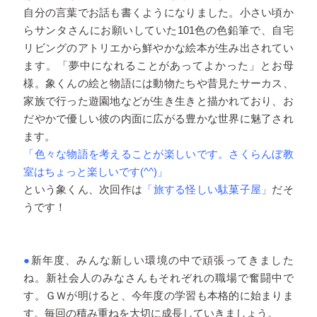
自分の言葉でお話も書くようになりました。小さい頃か
らサンタさんにお願いしていた101色の色鉛筆で、自宅
リビングのアトリエから鮮やかな絵本が生み出されてい
ます。「夢中になれることがあってよかった」とお母
様。象くんの絵と物語には動物たちや昔見たサーカス、
家族で行った遊園地などが生き生きと描かれており、お
だやかで優しい彼の内面に広がる豊かな世界に魅了され
ます。
「色々な物語を考えることが楽しいです。さくらんぼ教
室はちょっと楽しいです(^^)」
という象くん、次回作は
「旅する怪しい駄菓子屋」
だそ
うです！
●
新年度、みんな新しい環境の中で頑張ってきました
ね。新社会人のみなさんもそれぞれの職場で奮闘中で
す。ＧＷが明けると、今年度の学習も本格的に始まりま
す。毎回の積み重ねを大切に成長していきましょう。