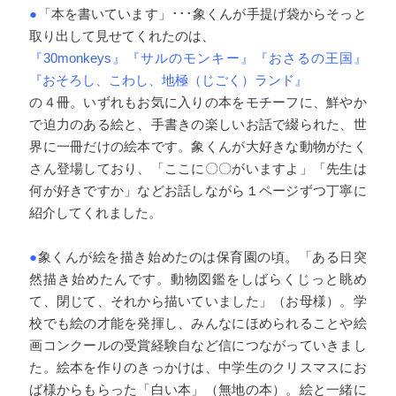
●
「本を書いています」･･･象くんが手提げ袋からそっと
取り出して見せてくれたのは、
『30monkeys』『サルのモンキー』『おさるの王国』
『おそろし、こわし、地極（じごく）ランド』
の４冊。いずれもお気に入りの本をモチーフに、鮮やか
で迫力のある絵と、手書きの楽しいお話で綴られた、世
界に一冊だけの絵本です。象くんが大好きな動物がたく
さん登場しており、「ここに〇〇がいますよ」「先生は
何が好きですか」などお話しながら１ページずつ丁寧に
紹介してくれました。
●
象くんが絵を描き始めたのは保育園の頃。「ある日突
然描き始めたんです。動物図鑑をしばらくじっと眺め
て、閉じて、それから描いていました」（お母様）。学
校でも絵の才能を発揮し、みんなにほめられることや絵
画コンクールの受賞経験自など信につながっていきまし
た。絵本を作りのきっかけは、中学生のクリスマスにお
ば様からもらった「白い本」（無地の本）。絵と一緒に