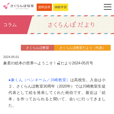
資料請求
体験学習
コラム
さくらんぼ教室
さくらんぼ教室だより（代表）
2024.05.01
象君の絵本の世界へようこそ！🍒だより2024-05月号
●象くん（ペンネーム／川崎教室）
は高校生。入会は小
２、さくらんぼ教室30周年（2020年）では川崎教室生徒
代表として絵を発表してくれた画伯です。最近は「絵
本」を作っておられると聞いて、会いに行ってきまし
た。