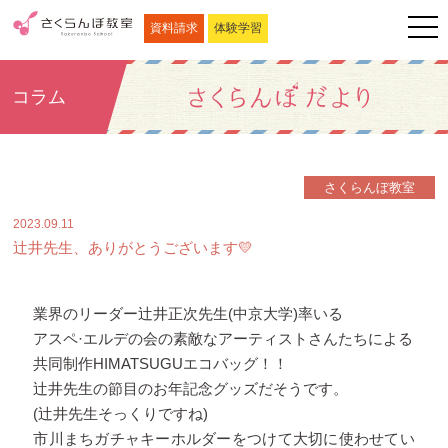
資料請求
体験学習
コラム
さくらんぼ教室
2023.09.11
辻井先生、ありがとうございます💛
業界のリーダー辻井正次先生(中京大学)率いる
アスペ·エルデの会の素敵なアーティストさんたちによる
共同制作HIMATSUGUエコバッグ！！
辻井先生の節目のお年記念グッズだそうです。
(辻井先生そっくりですね)
市川まちガチャキーホルダーをつけて大切に使わせてい