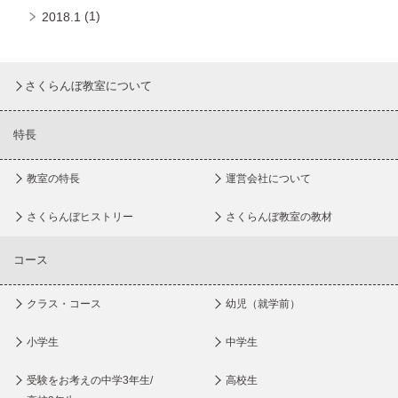
(1)
2018.1
さくらんぼ教室について
特長
教室の特長
運営会社について
さくらんぼヒストリー
さくらんぼ教室の教材
コース
クラス・コース
幼児（就学前）
小学生
中学生
受験をお考えの中学3年生/
高校生