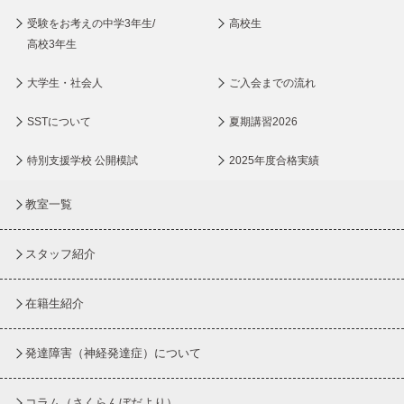
受験をお考えの中学3年生/
高校生
高校3年生
大学生・社会人
ご入会までの流れ
SSTについて
夏期講習2026
特別支援学校 公開模試
2025年度合格実績
教室一覧
スタッフ紹介
在籍生紹介
発達障害（神経発達症）について
コラム
（さくらんぼだより）