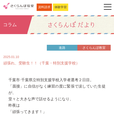
資料請求
体験学習
コラム
進路
さくらんぼ教室
2025.01.10
頑張れ、受験生！！（千葉・特別支援学校）
千葉市·千葉県立特別支援学校入学者選考２日目。
「面接」に自信がなく練習の度に緊張で涙していた生徒
が、
堂々と大きな声で話せるようになり、
昨夜は
「頑張ってきます！」