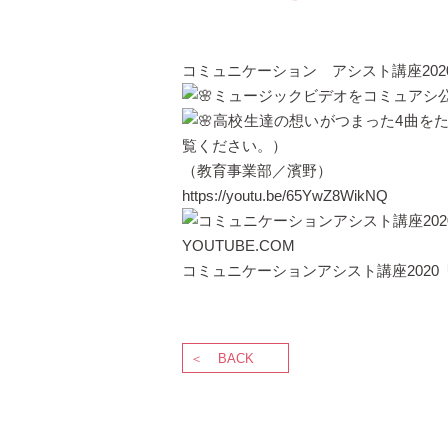
コミュニケーション アシスト講座20
ミュージックビデオをコミュアシ公式
高校生達の想いがつまった4曲をた
覧ください。）
（教育事業部／濱野）
https://youtu.be/65YwZ8WikNQ
YOUTUBE.COM
コミュニケーションアシスト講座202
BACK