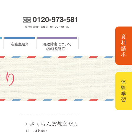
資
料
在籍生紹介
発達障害について
請
(神経発達症）
求
体
験
学
習
さくらんぼ教室だよ
り（代表）