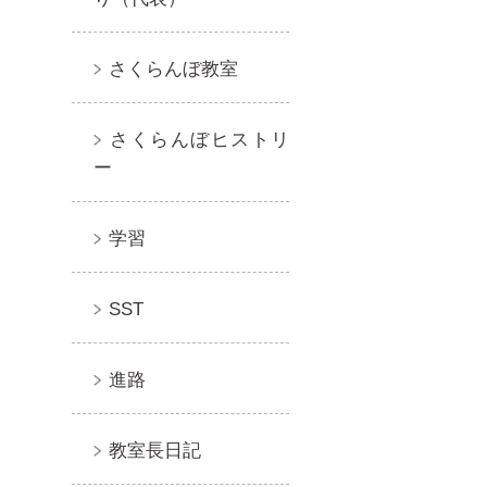
さくらんぼ教室
さくらんぼヒストリ
ー
学習
SST
進路
教室長日記