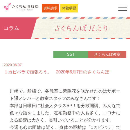
資料請求
体験学習
コラム
SST
さくらんぼ教室
2020.06.07
１カピバラで頑張ろう。 2020年6月7日のさくらんぼ
川崎で、船橋で、各教室に紫陽花を咲かせたのはサポー
ト課メンバーと教室スタッフのみなさんです！
本部は日曜日に社会人クラスSP！を分散開講、みんなで
色々な話をしました。在宅勤務中の人も多く、コロナに
よる影響は大きく、長引いていることが分かります。
今週も心の距離は近く、身体の距離は「1カピバラ」で