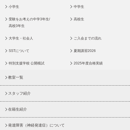
小学生
中学生
受験をお考えの中学3年生/
高校生
高校3年生
大学生・社会人
ご入会までの流れ
SSTについて
夏期講習2026
特別支援学校 公開模試
2025年度合格実績
教室一覧
スタッフ紹介
在籍生紹介
発達障害（神経発達症）について