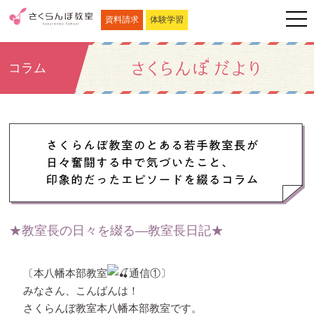
資料請求
体験学習
コラム
★教室長の日々を綴る―教室長日記★
〔本八幡本部教室
通信①〕
みなさん、こんばんは！
さくらんぼ教室本八幡本部教室です。