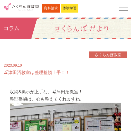
資料請求
体験学習
コラム
さくらんぼ教室
2023.09.10
🍒津田沼教室は整理整頓上手！！
収納&掲示が上手な、🍒津田沼教室！
整理整頓は、心も整えてくれますね。