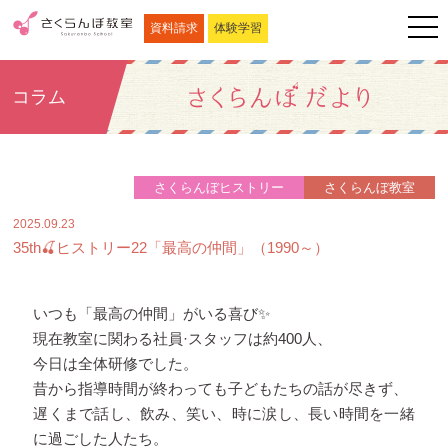
資料請求
体験学習
コラム
さくらんぼヒストリー
さくらんぼ教室
2025.09.23
35th🍒ヒストリー22「最高の仲間」（1990～）
いつも
「最高の仲間」がいる喜び✨
現在教室に関わる社員·スタッフは約400人、
今日は全体研修でした。
昔から指導時間が終わっても子どもたちの話が尽きず、
遅くまで話し、飲み、笑い、時に涙し、長い時間を一緒
に過ごした人たち。