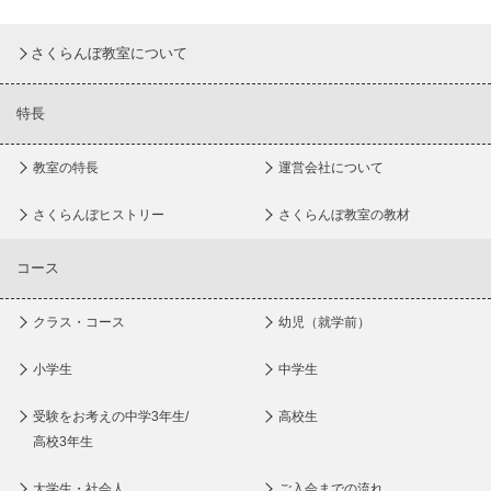
さくらんぼ教室について
特長
教室の特長
運営会社について
さくらんぼヒストリー
さくらんぼ教室の教材
コース
クラス・コース
幼児（就学前）
小学生
中学生
受験をお考えの中学3年生/
高校生
高校3年生
大学生・社会人
ご入会までの流れ