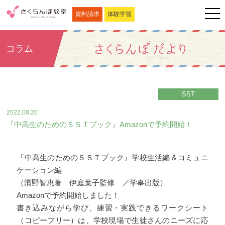
資料請求
体験学習
コラム
SST
2022.08.20
『中高生のためのＳＳＴブック』Amazonで予約開始！
『中高生のためのＳＳＴブック』学校生活編＆コミュニ
ケーション編
（濱野智恵著 伊庭葉子監修 ／学事出版）
Amazonで予約開始しました！
書き込みながら学び、練習・実践できるワークシート
（コピーフリー）は、学校現場で生徒さんのニーズに応