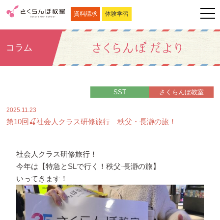
資料請求
体験学習
コラム
SST
さくらんぼ教室
2025.11.23
第10回🍒社会人クラス研修旅行 秩父・長瀞の旅！
社会人クラス研修旅行！
今年は【特急とSLで行く！秩父·長瀞の旅】
いってきます！