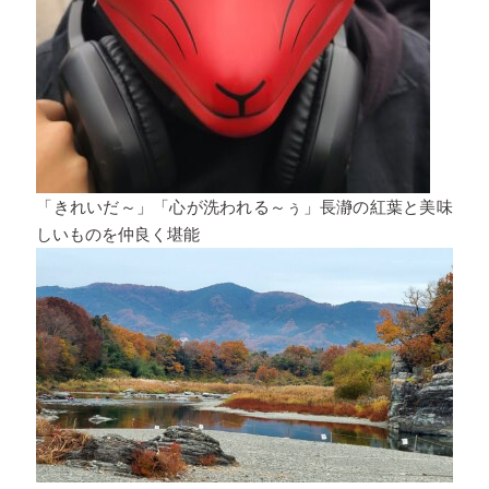
「きれいだ～」「心が洗われる～ぅ」長瀞の紅葉と美味
しいものを仲良く堪能