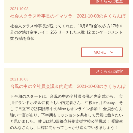
さくらんぼ教室
2021.10.08
社会人クラス幹事長のイマソラ 2021-10-08のさくらんぼ
社会人クラス幹事長が送ってくれた、10月8日(金)の夕方17時６
分の夕焼け空キレイ！ 256 リーチした人数 12 エンゲージメント
数 投稿を宣伝
MORE
さくらんぼ教室
2021.10.03
台風の中の全社員会議＆内定式 2021-10-03のさくらんぼ
下半期のスタートは、台風の中の全社員会議と内定式から。 市
川グランドホテルに初々しい内定者さん、生後5ヶ月のbaby、そ
して日立市で訪問指導中のMineもオンライン参加！ 全員から力
強い一言があり、下半期もミッションを共有して元気に働きたい
と思いました。 昨日は第3回都立特別支援学校公開模試！ 受験生
のみなさんも、目標に向かってしっかり進んでいきましょう！