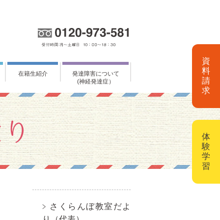
資
料
在籍生紹介
発達障害について
請
(神経発達症）
求
体
験
学
習
さくらんぼ教室だよ
り（代表）