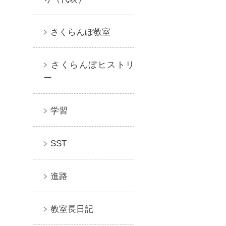
さくらんぼ教室
さくらんぼヒストリ
ー
学習
SST
進路
教室長日記