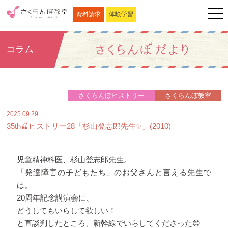
資料請求
体験学習
コラム
さくらんぼヒストリー
さくらんぼ教室
2025.09.29
35th🍒ヒストリー28「杉山登志郎先生✨」(2010)
児童精神科医、
杉山登志郎先生。
「発達障害の子どもたち」のお父さんと言える先生で
は。
20周年記念講演会に、
どうしてもいらして欲しい！
と直談判したところ、新幹線でいらしてくださった😊