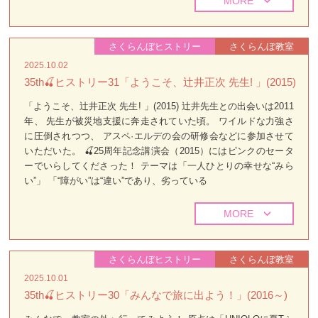
MORE
さくらんぼヒストリー
さくらんぼ教室
2025.10.02
35th🍒ヒストリー31「ようこそ、辻井正次 先生! 」(2015)
「ようこそ、辻井正次 先生! 」(2015) 辻井先生との出会いは2011
年、 先生が被災地支援に奔走されていた頃。 ワイルドな力強さ
に圧倒されつつ、 アスペ·エルデの会の研修会などに参加させて
いただいた。 🍒25周年記念講演会（2015）にはピンクのセータ
ーでいらしてくださった！ テーマは「一人ひとりの幸せな“みら
い”」 「“障がい”は“違い”であり、劣っている
MORE
さくらんぼヒストリー
さくらんぼ教室
2025.10.01
35th🍒ヒストリー30「みんなで旅に出よう！」(2016～)