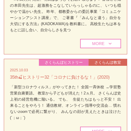
の本田先生は、超激務をこなしていらっしゃるのに、 いつも穏
やかで温かい先生。 昨年、都教委からの委託事業「コミュニケ
ーションアシスト講座」で、 ご著書『「みんなと違う」自分を
大切にする方法』(KADOKAWA)を教科書に。 高校生たちは本を
もとに話し合い、自分らしさを見つ
MORE
さくらんぼヒストリー
さくらんぼ教室
2025.10.03
35th🍒ヒストリー32「コロナに負けるな！」(2020)
「新型コロナウィルス」がやってきた！ 全国一斉休校 →学習塾
営業自粛要請。 教室から子どもが消えた！2ヵ月。 さくらんぼ史
上初の経営危機に陥いる。 でも、 生徒たちはもっと不安！ 出
来ることをやろう！ 通信教材、オンライン指導や交流会… 慣れ
ないzoomで必死に繋がり、 みんなの顔が見えたときは泣けた
(´；ω；`)