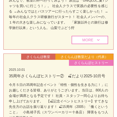
みんなで、教室の外へ行ってみよう！ 原点は「UNIQLOに夏Tシ
ャツを買いに行こう！」。 社会人クラスで実践の必要性を感じ
る →みんなではとバスツアーに行ったらすごく楽しかった！ →
毎年の社会人クラス研修旅行がスタート！ 社会人メンバーの、
１年の大きな楽しみになっています。 「家族以外との旅行は修
学旅行以来」という人も。 山梨でぶどう狩
MORE
さくらんぼ教室
さくらんぼ教室だより（代表）
さくらんぼヒストリー
2025.10.01
35周年さくらんぼヒストリー② 🍒だより2025-10月号
今月５日の35周年記念イベント「特性・個性を生きる力に！」に
お越しくださる皆様、ありがとうございます。当日は、800人の
会場が満席となる予定です！ 社員・スタッフ一同心よりお待ち
申し上げております。 【🍒記念イベントヒストリー】すてきな
先生方のお話を振り返ります！ 🍒15周年（2005）「働くという
こと」 小島靖子氏（スワンベーカリー十条店） 障害をもつ人