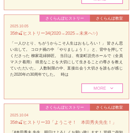
さくらんぼヒストリー
さくらんぼ教室
2025.10.05
35th🍒ヒストリー34(2020→2025→未来へ✨)
「一人ひとり、ちがうからこそ人生はおもしろい！」 皆さん思
い出して。 コロナ禍の中 「やりましょう！」 と、背中を押して
くださった 柳家花緑師匠。 当日は、有楽町読売ホールで（全員
マスク着用） 得意なことを大切にして生きることの尊さを教え
ていただいた。 人数制限の中、直接出会う大切さを誰もが感じ
た2020年の30周年でした。 時は
MORE
さくらんぼヒストリー
さくらんぼ教室
2025.10.04
35th🍒ヒストリー33「ようこそ！ 本田秀夫先生！」
「#本田秀夫 先生、明日はよろしくお願い致します！ 皆様ご存知