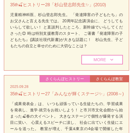
35th🍒ヒストリー28「杉山登志郎先生✨」(2010)
児童精神科医、杉山登志郎先生。 「発達障害の子どもたち」の
お父さんと言える先生では。 20周年記念講演会に、 どうしても
いらして欲しい！ と直談判したところ、新幹線でいらしてくだ
さった😊 時は特別支援教育のスタート、 ご著書『発達障害の子
どもたち』(講談社現代新書)が大きな話題に！ 杉山先生、子ど
もたちの自立と幸せのために大切なことは？
MORE
さくらんぼヒストリー
さくらんぼ教室
2025.09.28
35th🍒ヒストリー27「みんなが輝くステージ✨」(2008～)
「成果発表会」は、 いつも頑張っている生徒たちの、学習成果
を発表し、進学·就労をお祝いしよう！ と市川市文化会館から始
まった🍒春の大イベント。 大きなステージで個性が爆発する演
目に笑い、 心震えるスピーチに涙し、 社会に出ていく生徒にエ
ールを送った。 教室が増え、千葉&東京の4会場で開催した年