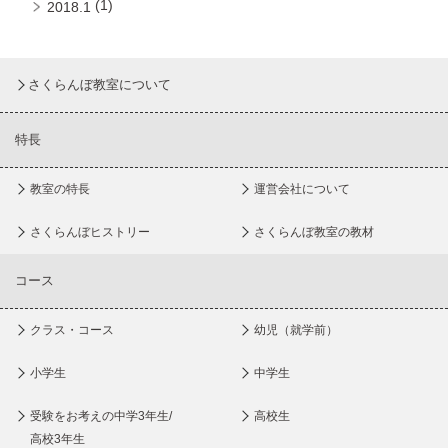
(1)
2018.1
さくらんぼ教室について
特長
教室の特長
運営会社について
さくらんぼヒストリー
さくらんぼ教室の教材
コース
クラス・コース
幼児（就学前）
小学生
中学生
受験をお考えの中学3年生/
高校生
高校3年生